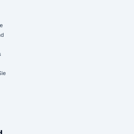
e
nd
s
Sie
d