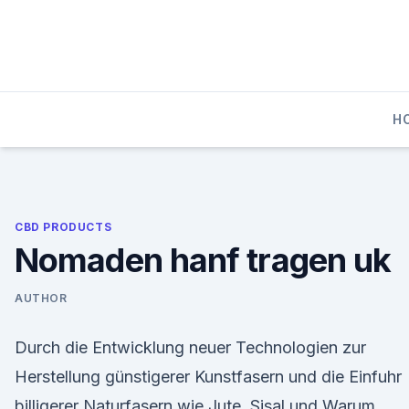
Skip
to
content
H
CBD PRODUCTS
Nomaden hanf tragen uk
AUTHOR
Durch die Entwicklung neuer Technologien zur
Herstellung günstigerer Kunstfasern und die Einfuhr
billigerer Naturfasern wie Jute, Sisal und Warum