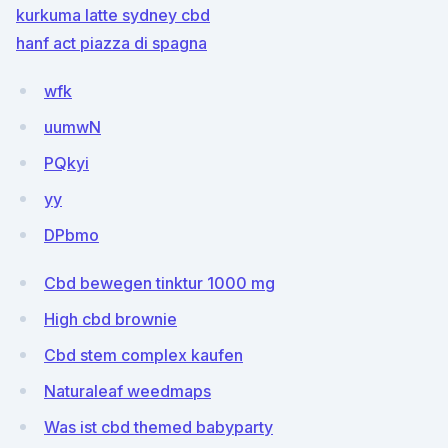
kurkuma latte sydney cbd
hanf act piazza di spagna
wfk
uumwN
PQkyi
yy
DPbmo
Cbd bewegen tinktur 1000 mg
High cbd brownie
Cbd stem complex kaufen
Naturaleaf weedmaps
Was ist cbd themed babyparty