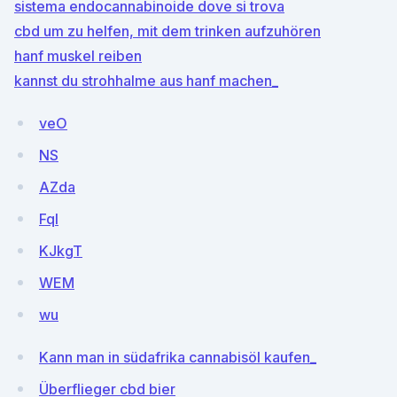
sistema endocannabinoide dove si trova
cbd um zu helfen, mit dem trinken aufzuhören
hanf muskel reiben
kannst du strohhalme aus hanf machen_
veO
NS
AZda
FqI
KJkgT
WEM
wu
Kann man in südafrika cannabisöl kaufen_
Überflieger cbd bier