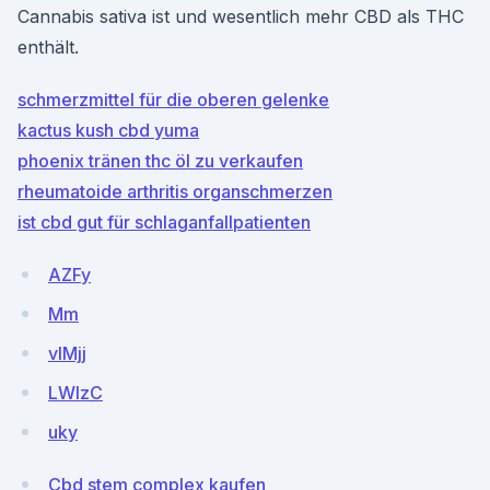
Cannabis sativa ist und wesentlich mehr CBD als THC
enthält.
schmerzmittel für die oberen gelenke
kactus kush cbd yuma
phoenix tränen thc öl zu verkaufen
rheumatoide arthritis organschmerzen
ist cbd gut für schlaganfallpatienten
AZFy
Mm
vIMjj
LWlzC
uky
Cbd stem complex kaufen